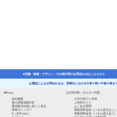
■空撮・映像・デザイン・Web制作等のお問合わせはこちらから
お電話によるお問合わせは、営業日における午前９時〜午後６時ま
■Home
□大判印刷・ポスター印刷
会社概要
大判印刷のご依頼
個人情報保護方針
ご利用ガイド
通信販売法規に基づく表示
よくある質問
業務カレンダー
用紙別料金表（パネル加工なし
X（旧Twitter）
用紙別料金表（パネル加工あり