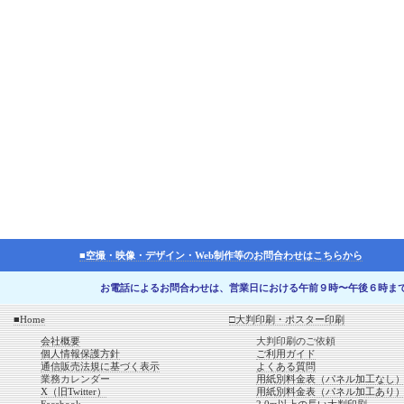
■空撮・映像・デザイン・Web制作等のお問合わせはこちらから
お電話によるお問合わせは、営業日における午前９時〜午後６時ま
■Home
□大判印刷・ポスター印刷
会社概要
大判印刷のご依頼
個人情報保護方針
ご利用ガイド
通信販売法規に基づく表示
よくある質問
業務カレンダー
用紙別料金表（パネル加工なし
X（旧Twitter）
用紙別料金表（パネル加工あり